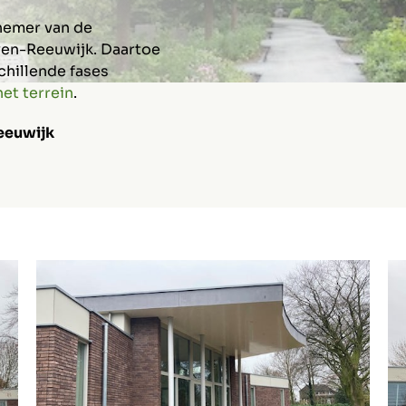
nnemer van de
en-Reeuwijk. Daartoe
chillende fases
het terrein
.
eeuwijk