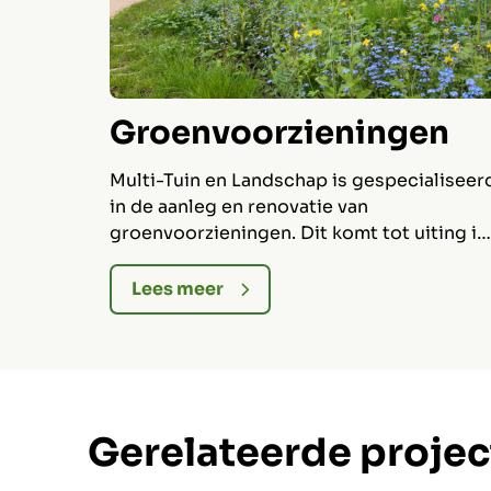
en
Groenvoorzieningen
ist op
Multi-Tuin en Landschap is gespecialiseer
. Wij
in de aanleg en renovatie van
 het
groenvoorzieningen. Dit komt tot uiting in
en en
zowel kleinere als meerjarige grote
eeltuinen
projecten.
Lees meer
Gerelateerde proje