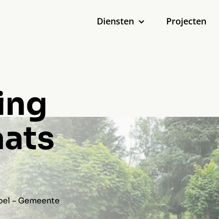
Diensten
Projecten
ing
aats
mpel – Gemeente