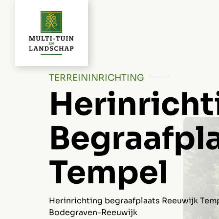
Ga
naar
inhoud
TERREININRICHTING
Herinricht
Begraafpl
Tempel
Herinrichting begraafplaats Reeuwijk Te
Bodegraven-Reeuwijk