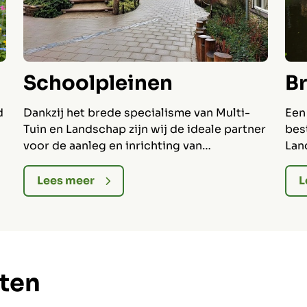
Schoolpleinen
B
d
Dankzij het brede specialisme van Multi-
Een
Tuin en Landschap zijn wij de ideale partner
bes
voor de aanleg en inrichting van
Lan
schoolpleinen. Wij voorzien alles van
tra
speeltoestellen tot de beplanting.
wij 
Lees meer
L
wij
her
cten