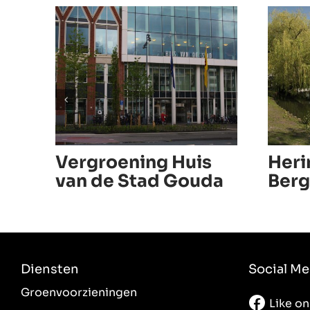
Vergroening Huis
Heri
van de Stad Gouda
Ber
IJze
Diensten
Social Me
Groenvoorzieningen
Like o