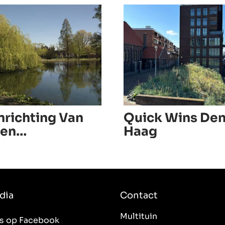
nrichting Van
Quick Wins De
gen
Haag
ndoornpark
dia
Contact
Multituin
ns op Facebook