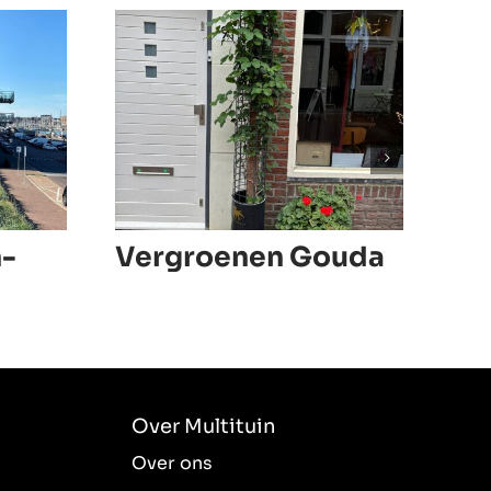
n-
Vergroenen Gouda
Gr
Ou
Go
Over Multituin
Over ons