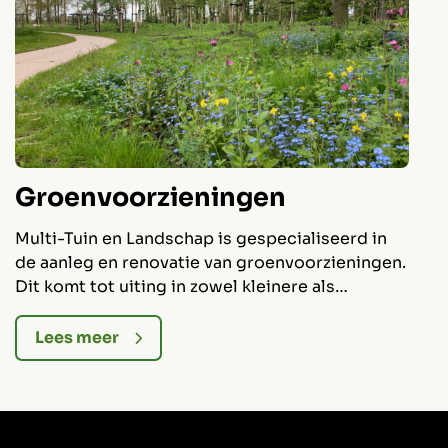
Groenvoorzieningen
Multi-Tuin en Landschap is gespecialiseerd in
D
de aanleg en renovatie van groenvoorzieningen.
L
Dit komt tot uiting in zowel kleinere als
a
meerjarige grote projecten.
v
b
Lees meer