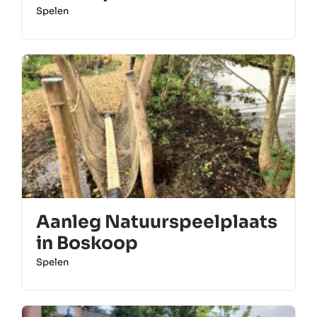
Spelen
Aanleg Natuurspeelplaats
in Boskoop
Spelen