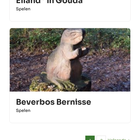
Eiland” in Gouda
Spelen
Beverbos Bernisse
Spelen