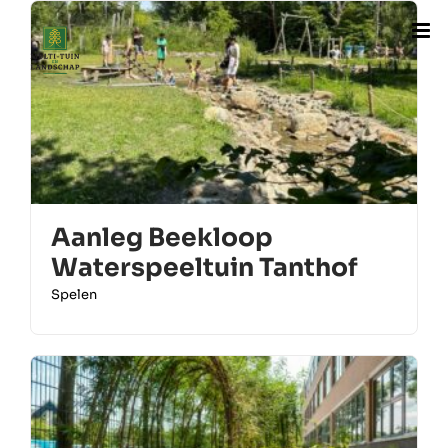
Ga
naar
inhoud
Aanleg Beekloop
Waterspeeltuin Tanthof
Spelen