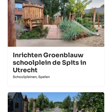
Inrichten Groenblauw
schoolplein de Spits in
Utrecht
Schoolpleinen
,
Spelen