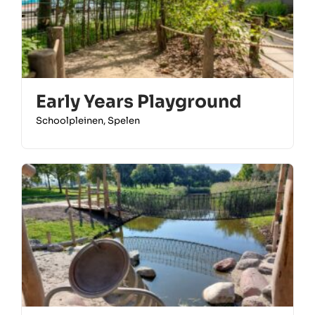
Early Years Playground
Schoolpleinen
,
Spelen