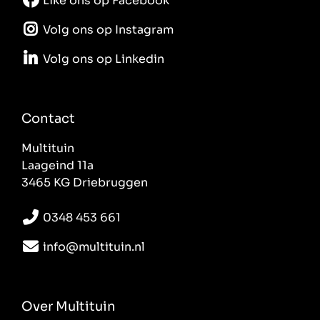
Like ons op Facebook
Volg ons op Instagram
Volg ons op Linkedin
Contact
Multituin
Laageind 11a
3465 KG Driebruggen
0348 453 661
info@multituin.nl
Over Multituin