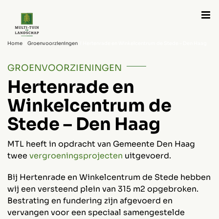
Ga
naar
inhoud
Home
Groenvoorzieningen
Hertenrade en Winkelcentrum de Stede – Den Haag
GROENVOORZIENINGEN
Hertenrade en
Winkelcentrum de
Stede – Den Haag
MTL heeft in opdracht van Gemeente Den Haag
twee
vergroeningsprojecten
uitgevoerd.
Bij Hertenrade en Winkelcentrum de Stede hebben
wij een versteend plein van 315 m2 opgebroken.
Bestrating en fundering zijn afgevoerd en
vervangen voor een speciaal samengestelde