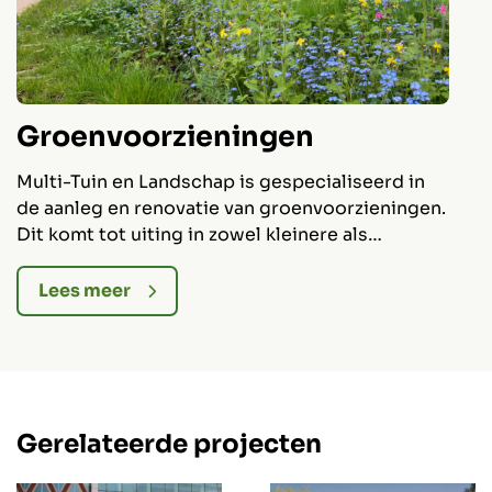
Groenvoorzieningen
Multi-Tuin en Landschap is gespecialiseerd in
D
de aanleg en renovatie van groenvoorzieningen.
L
Dit komt tot uiting in zowel kleinere als
a
meerjarige grote projecten.
v
b
Lees meer
Gerelateerde projecten