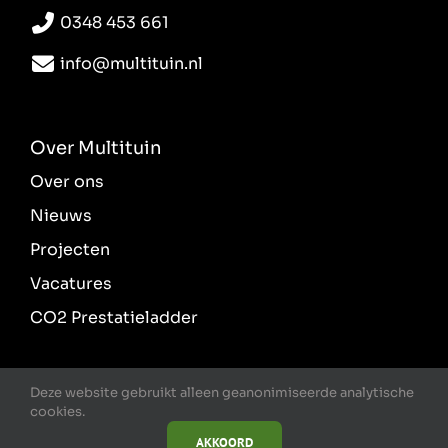
0348 453 661
info@multituin.nl
Over Multituin
Over ons
Nieuws
Projecten
Vacatures
CO2 Prestatieladder
Deze website gebruikt alleen geanonimiseerde analytische
cookies.
AKKOORD