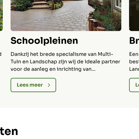
Schoolpleinen
B
d
Dankzij het brede specialisme van Multi-
Een
Tuin en Landschap zijn wij de ideale partner
bes
voor de aanleg en inrichting van
Lan
schoolpleinen. Wij voorzien alles van
tra
speeltoestellen tot de beplanting.
wij 
Lees meer
L
wij
her
cten