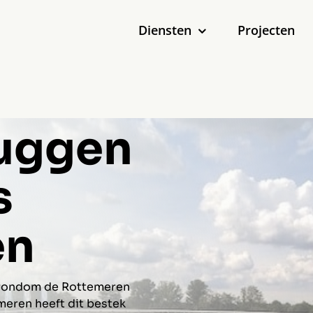
Diensten
Projecten
ruggen
s
en
’ rondom de Rottemeren
meren heeft dit bestek