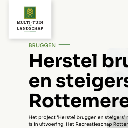
Ga
naar
inhoud
BRUGGEN
Herstel b
en steiger
Rottemer
Het project ‘Herstel bruggen en steigers
is in uitvoering. Het Recreatieschap Rotte