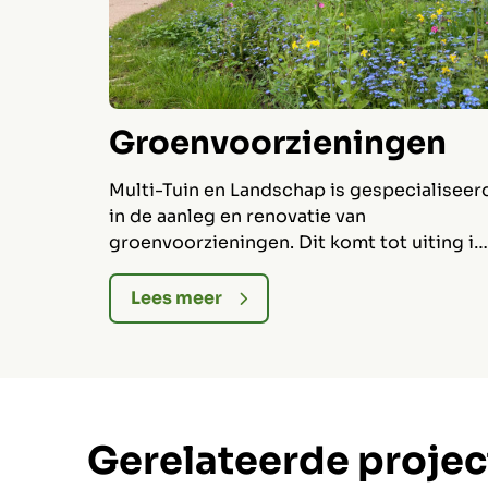
en
Groenvoorzieningen
ist op
Multi-Tuin en Landschap is gespecialiseer
. Wij
in de aanleg en renovatie van
 het
groenvoorzieningen. Dit komt tot uiting in
en en
zowel kleinere als meerjarige grote
eeltuinen
projecten.
Lees meer
Gerelateerde proje