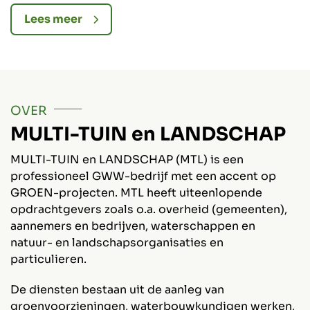
meerjarige grote projecten.
v
b
Lees meer
OVER
MULTI-TUIN en LANDSCHAP
MULTI-TUIN en LANDSCHAP (MTL) is een
professioneel GWW-bedrijf met een accent op
GROEN-projecten. MTL heeft uiteenlopende
opdrachtgevers zoals o.a. overheid (gemeenten),
aannemers en bedrijven, waterschappen en
natuur- en landschapsorganisaties en
particulieren.
De diensten bestaan uit de aanleg van
groenvoorzieningen, waterbouwkundigen werken,