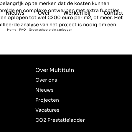
 belangrijk op te merken dat de kosten kunnen
gebreide en complexe ontwerpen met extra functies
Nieuws
Over
Werken bij
Contact
en oplopen tot wel €200 euro per m2, of meer. Het
ailleerde analyse van het project is nodig om een
Home
FAQ
Groen schoolplein aanleggen
Wat kost een groen schoolplein?
Over Multituin
Over ons
Nieuws
Projecten
Vacatures
CO2 Prestatieladder